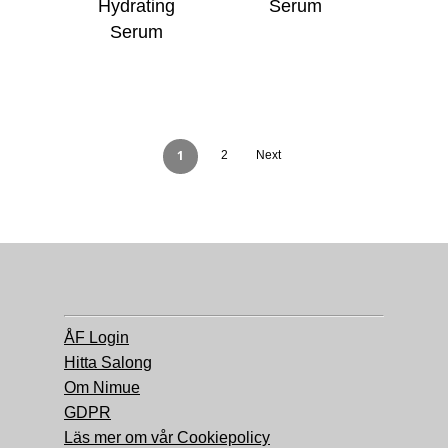
Hydrating
Serum
Serum
1
2
Next
ÅF Login
Hitta Salong
Om Nimue
GDPR
Läs mer om vår Cookiepolicy