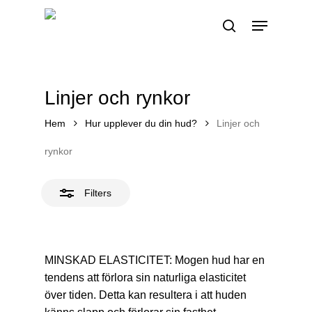
Skip
Menu
to
Close
search
main
Filters
content
Linjer och rynkor
Hem
Hur upplever du din hud?
Linjer och
rynkor
Filters
MINSKAD ELASTICITET: Mogen hud har en
tendens att förlora sin naturliga elasticitet
över tiden. Detta kan resultera i att huden