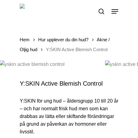
Skip
Menu
to
search
main
content
Hem
Hur upplever du din hud?
Akne /
Oljig hud
Y:SKIN Active Blemish Control
Y:SKIN Active Blemish Control
Y:SKIN för ung hud – åldersgrupp 10 till 20 år
– och har normalt frisk hud men som kan
drabbas av lätta eller skiftande förändringar
på grund av påverkan av hormoner eller
livsstil.