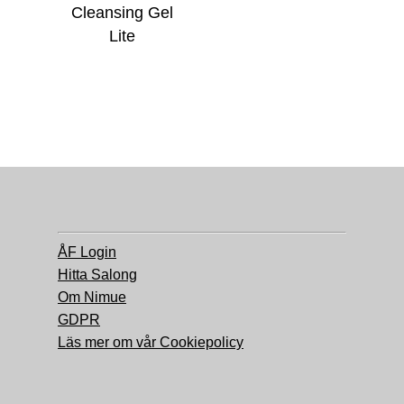
Cleansing Gel
Lite
ÅF Login
Hitta Salong
Om Nimue
GDPR
Läs mer om vår Cookiepolicy