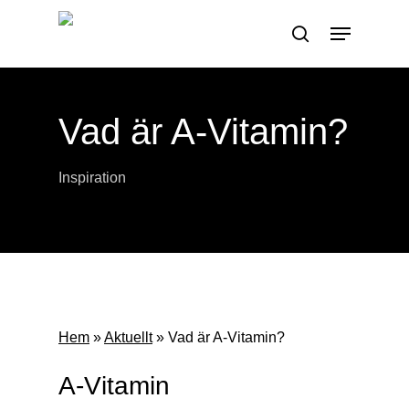
Skip
Menu
to
search
main
content
Vad är A-Vitamin?
Inspiration
Hem
»
Aktuellt
»
Vad är A-Vitamin?
A-Vitamin